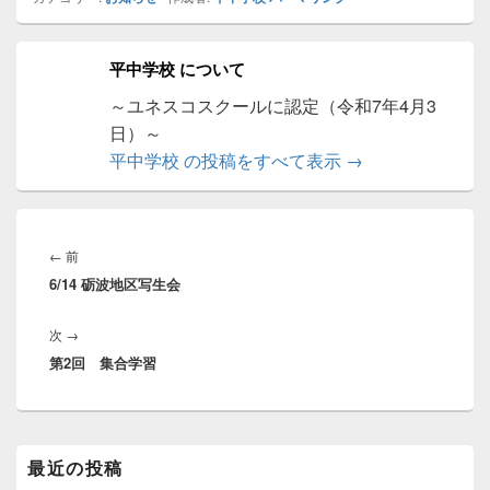
平中学校 について
～ユネスコスクールに認定（令和7年4月3
日）～
平中学校 の投稿をすべて表示
→
投
稿
前
←
前
ナ
6/14 砺波地区写生会
の
ビ
投
ゲ
次
次
→
稿:
ー
第2回 集合学習
の
シ
投
ョ
稿:
ン
メ
最近の投稿
イ