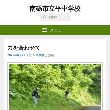
南砺市立平中学校
検
検
索:
索
メニュー
力を合わせて
2025年6月22日
に
平中学校
が投稿