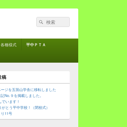
検
検
索:
索
各種様式
平中ＰＴＡ
投稿
ページを五箇山学舎に移転しました
記No.９を掲載しました。
 進んでいます！
 ありがとう平中学校！（閉校式）
り11号