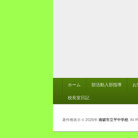
フ
ホーム
部活動入部指導
お
ッ
タ
校長室日記
ー
メ
ニ
著作権表示 © 2026年
南砺市立平中学校
. All 
ュ
ー