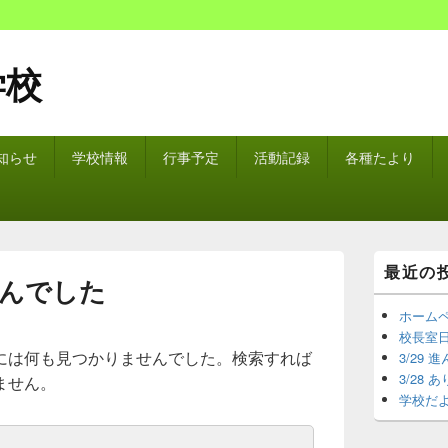
学校
知らせ
学校情報
行事予定
活動記録
各種たより
メ
最近の
イ
んでした
ン
サ
ホーム
イ
校長室日
ド
には何も見つかりませんでした。検索すれば
3/29
バ
3/28
ません。
ー
学校だよ
ウ
ィ
ジ