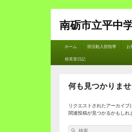
南砺市立平中
メ
ホーム
部活動入部指導
お
イ
ン
校長室日記
メ
ニ
ュ
ー
何も見つかりませ
リクエストされたアーカイブ
関連投稿が見つかるかもしれ
検
検