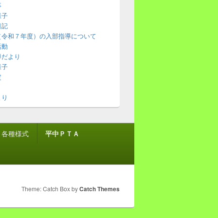
事
様子
日記
（令和７年度）の入部指導について
活動
導だより
様子
定
より
各種様式
平中ＰＴＡ
Theme: Catch Box by
Catch Themes