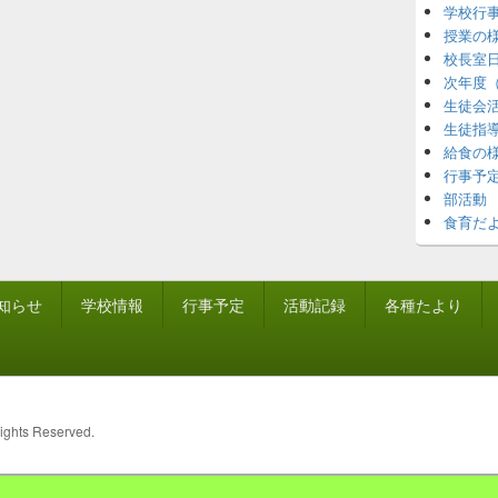
学校行
授業の
校長室
次年度
生徒会
生徒指
給食の
行事予
部活動
食育だ
知らせ
学校情報
行事予定
活動記録
各種たより
Rights Reserved.